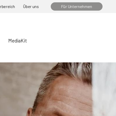
erbereich
Über uns
Für Unternehmen
g
MediaKit