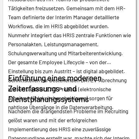
Tätigkeiten freizusetzen. Gemeinsam mit dem HR-
Team definierte der Interim Manager detaillierte
Workflows, die im HRIS abgebildet wurden.
Nunmehr integriert das HRIS zentrale Funktionen wie
Personalakten, Leistungsmanagement,
Schulungsverwaltung und Mitarbeiterentwicklung.
Der gesamte Employee Lifecycle – von der
Einstellung bis zum Austritt – ist digital abgebildet.
Einführung eines modernen
Schnittstellen zur bestehenden DATEV-Abrechnung
Zeiterfassungs- und
und ein digitaler EAU-Prozess (elektronische
Dienstplanungssystems
Arbeitsunfähigkeitsbescheinigung) sorgen für
nahtlose Übergänge in die Datenverarbeitung.
Nachdem die drängendsten Probleme im Recruiting
gelöst waren und mit der erfolgreichen
Implementierung des HRIS eine zuverlässige
Datengrundlage erstellt war, machte sich der Interim