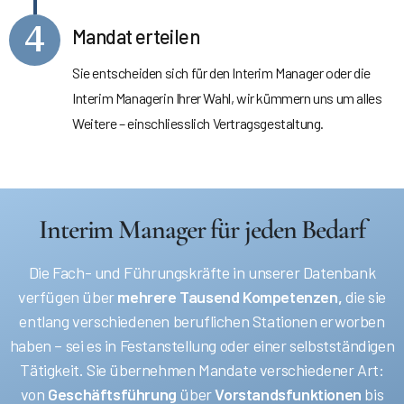
4
Mandat erteilen
Sie entscheiden sich für den Interim Manager oder die
Interim Managerin Ihrer Wahl, wir kümmern uns um alles
Weitere – einschliesslich Vertragsgestaltung.
Interim Manager für jeden Bedarf
Die Fach- und Führungskräfte in unserer Datenbank
verfügen über
mehrere Tausend Kompetenzen,
die sie
entlang verschiedenen beruflichen Stationen erworben
haben – sei es in Festanstellung oder einer selbstständigen
Tätigkeit. Sie übernehmen Mandate verschiedener Art:
von
Geschäftsführung
über
Vorstandsfunktionen
bis