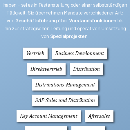
haben – sei es in Festanstellung oder einer selbstständigen
Tätigkeit. Sie übernehmen Mandate verschiedener Art:
von
Geschäftsführung
über
Vorstandsfunktionen
bis
hin zur strategischen Leitung und operativen Umsetzung
von
Spezialprojekten
.
Vertrieb
Business Development
Direktvertrieb
Distribution
Distributions-Management
SAP Sales und Distribution
Key Account Management
Aftersales