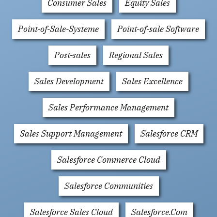
Consumer Sales
Equity Sales
Point-of-Sale-Systeme
Point-of-sale Software
Post-sales
Regional Sales
Sales Development
Sales Excellence
Sales Performance Management
Sales Support Management
Salesforce CRM
Salesforce Commerce Cloud
Salesforce Communities
Salesforce Sales Cloud
Salesforce.Com