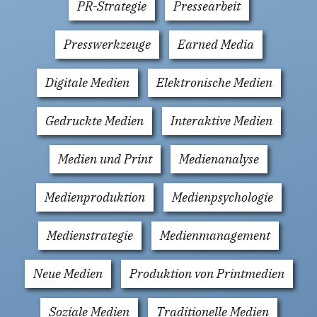
PR-Strategie
Pressearbeit
Presswerkzeuge
Earned Media
Digitale Medien
Elektronische Medien
Gedruckte Medien
Interaktive Medien
Medien und Print
Medienanalyse
Medienproduktion
Medienpsychologie
Medienstrategie
Medienmanagement
Neue Medien
Produktion von Printmedien
Soziale Medien
Traditionelle Medien