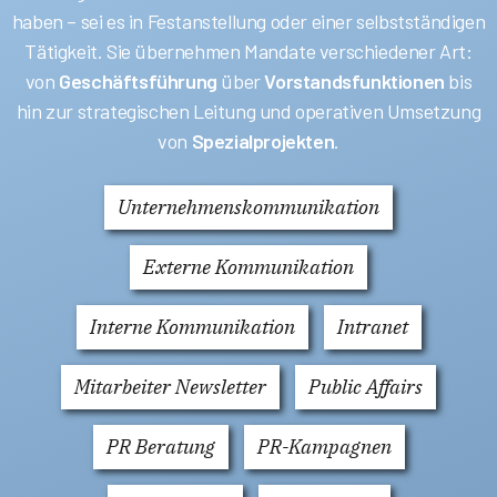
haben – sei es in Festanstellung oder einer selbstständigen
Tätigkeit. Sie übernehmen Mandate verschiedener Art:
von
Geschäftsführung
über
Vorstandsfunktionen
bis
hin zur strategischen Leitung und operativen Umsetzung
von
Spezialprojekten
.
Unternehmenskommunikation
Externe Kommunikation
Interne Kommunikation
Intranet
Mitarbeiter Newsletter
Public Affairs
PR Beratung
PR-Kampagnen