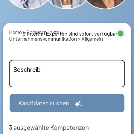
Home
>
Schwerpunkte
>
9 Interim-Experten sind sofort verfügbar
Unternehmenskommunikation
>
Allgemein
Kandidaten suchen
3
ausgewählte Kompetenzen