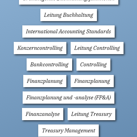
Leitung Buchhaltung
International Accounting Standards
Konzerncontrolling
Leitung Controlling
Bankcontrolling
Controlling
Finanzplanung
Finanzplanung
Finanzplanung und -analyse (FP&A)
Finanzanalyse
Leitung Treasury
Treasury Management