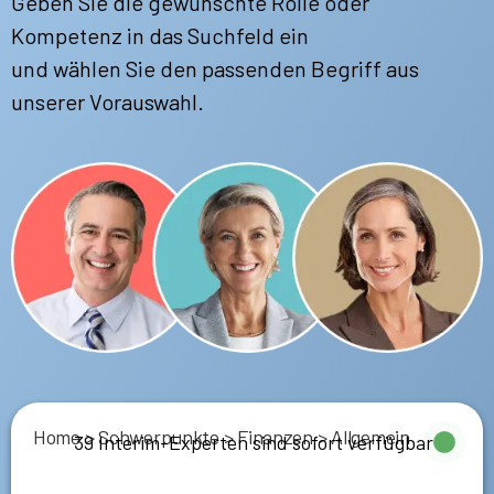
Geben Sie die gewünschte Rolle oder
Kompetenz in das Suchfeld ein
und wählen Sie den passenden Begriff aus
unserer Vorauswahl.
Home
>
Schwerpunkte
>
Finanzen
>
Allgemein
39 Interim-Experten sind sofort verfügbar