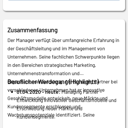
Zusammenfassung
Der Manager verfügt über umfangreiche Erfahrung in
der Geschäftsleitung und im Management von
Unternehmen. Seine fachlichen Schwerpunkte liegen
in den Bereichen strategisches Marketing,
Unternehmenstransformation und
Beruflicher Werdegang (Highlights)
Organisationsentwicklung. Als Managing Partner bei
verschiedenen Unternehmen hat er innovative
01.04.2020 - heute:
Managing Partner –
Geschäftsmodelle entwickelt, neue Märkte und
Entwicklung innovativer Geschäftsmodelle und
Kundensegmente erschlossen und
Erschließung neuer Märkte und
Wachstumspotenziale identifiziert. Seine
Kundensegmente.
Kernkompetenzen umfassen die Entwicklung neuer
01.11.2020 - heute:
Investor & Entrepreneur –