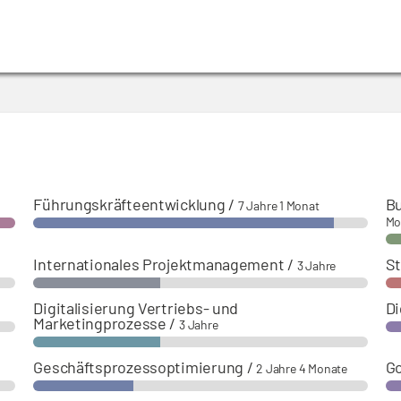
Führungskräfteentwicklung
/
B
7 Jahre 1 Monat
Mo
Internationales Projektmanagement
/
S
3 Jahre
Digitalisierung Vertriebs- und
Di
Marketingprozesse
/
3 Jahre
Geschäftsprozessoptimierung
/
G
2 Jahre 4 Monate