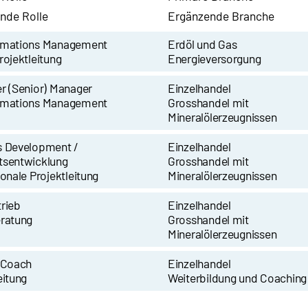
nde Rolle
Ergänzende Branche
rmations Management
Erdöl und Gas
rojektleitung
Energieversorgung
r (Senior) Manager
Einzelhandel
rmations Management
Grosshandel mit
Mineralölerzeugnissen
s Development /
Einzelhandel
tsentwicklung
Grosshandel mit
ionale Projektleitung
Mineralölerzeugnissen
rieb
Einzelhandel
eratung
Grosshandel mit
Mineralölerzeugnissen
/ Coach
Einzelhandel
eitung
Weiterbildung und Coaching