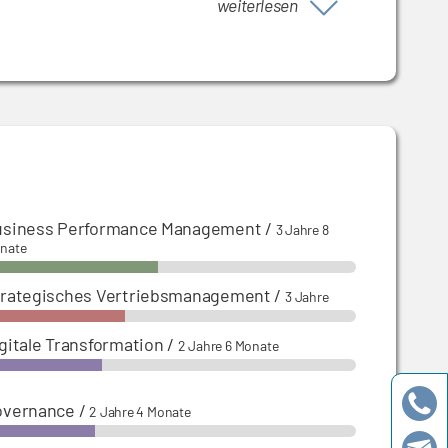
weiterlesen
usiness Performance Management
/
3 Jahre 8
nate
trategisches Vertriebsmanagement
/
3 Jahre
gitale Transformation
/
2 Jahre 6 Monate
overnance
/
2 Jahre 4 Monate