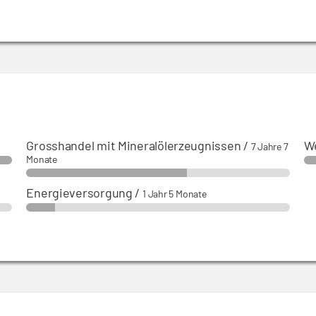
Grosshandel mit Mineralölerzeugnissen
/
We
7 Jahre 7
Monate
Energieversorgung
/
1 Jahr 5 Monate