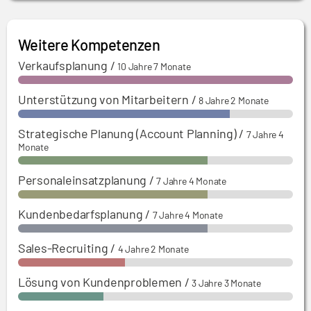
proaktive Kandidatensuche und die Begleitung des
von Produkten
gesamten Bewerbungsprozesses.
Weitere Kompetenzen
Verkaufsplanung
/
10 Jahre 7 Monate
Unterstützung von Mitarbeitern
/
8 Jahre 2 Monate
Strategische Planung (Account Planning)
/
7 Jahre 4
Monate
Personaleinsatzplanung
/
7 Jahre 4 Monate
Kundenbedarfsplanung
/
7 Jahre 4 Monate
Sales-Recruiting
/
4 Jahre 2 Monate
Lösung von Kundenproblemen
/
3 Jahre 3 Monate