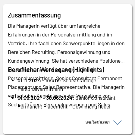
Zusammenfassung
Die Managerin verfügt über umfangreiche
Erfahrungen in der Personalvermittlung und im
Vertrieb. Ihre fachlichen Schwerpunkte liegen in den
Bereichen Recruiting, Personalgewinnung und
Kundengewinnung. Sie hat verschiedene Positionen
Beruflicher Werdegang (Highlights)
innegehabt, darunter als selbstständige
Personalvermittlerin, Senior Consultant Permanent
01.11.2024 - heute:
Selbstständige
Placement und Sales Representative. Die Managerin
Personalvermittlerin
verfügt über Kenntnisse in der Verwaltung von
01.06.2021 - 30.06.2024:
Senior Consultant
Suchaufträgen, Personalgewinnung und Sales
Permanent Placement – Gewinnung neuer
Recruiting. Ihre Führungs- und
Kunden und Kandidaten
Entscheidungskompetenzen umfassen die
weiterlesen
01.10.2018 - 31.12.2020:
Sales Representative –
Gewinnung neuer Kunden und Kandidaten, die
Telefonische Neukundenansprache und Verkauf