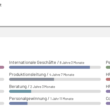
t
Internationale Geschäfte
/
Pe
8 Jahre 3 Monate
Produktionsleitung
/
H
4 Jahre 7 Monate
Beratung
/
H
2 Jahre 3 Monate
Personalgewinnung
/
C
1 Jahr 11 Monate