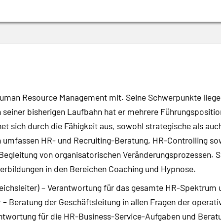
uman Resource Management mit. Seine Schwerpunkte liegen 
 seiner bisherigen Laufbahn hat er mehrere Führungsposit
net sich durch die Fähigkeit aus, sowohl strategische als au
 umfassen HR- und Recruiting-Beratung, HR-Controlling sow
 Begleitung von organisatorischen Veränderungsprozessen. 
iterbildungen in den Bereichen Coaching und Hypnose.
reichsleiter) – Verantwortung für das gesamte HR-Spektru
– Beratung der Geschäftsleitung in allen Fragen der operati
twortung für die HR-Business-Service-Aufgaben und Beratu