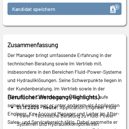
Kandidat speichern
Zusammenfassung
Der Manager bringt umfassende Erfahrung in der
technischen Beratung sowie im Vertrieb mit,
insbesondere in den Bereichen Fluid-Power-Systeme
und Hydrauliklösungen. Seine Schwerpunkte liegen in
der Kundenberatung, im Vertrieb sowie in der
Beruflicher Werdegang (Highlights)
Führung und Entwicklung von Teams. Im Laufe
seiner Karriere war er unter anderem als Application
01.11.2025 - heute:
Application Engineer Fluid
Engineer, Key Account Manager und Leiter im After-
Power – Technische Beratung zu Fluid-Power-
Sales- und Servicebereich tätig. Dabei sammelte er
Systemen und Hydraulikkomponenten