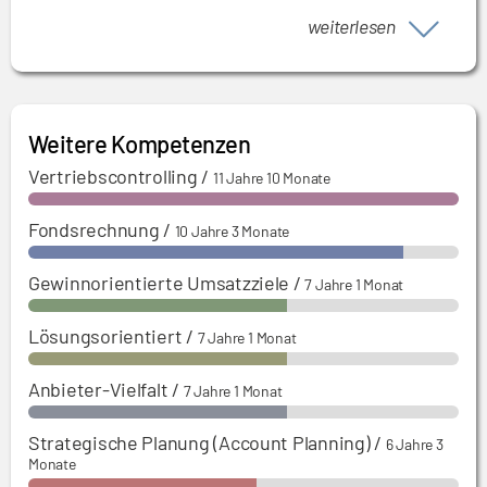
Rechnungswesen und Geschäftsführer
erworben.
weiterlesen
01.04.2007 - 30.06.2013:
Abteilungsleiter
Rechnungswesen
Weitere Kompetenzen
Vertriebscontrolling
/
11 Jahre 10 Monate
Fondsrechnung
/
10 Jahre 3 Monate
Gewinnorientierte Umsatzziele
/
7 Jahre 1 Monat
Lösungsorientiert
/
7 Jahre 1 Monat
Anbieter-Vielfalt
/
7 Jahre 1 Monat
Strategische Planung (Account Planning)
/
6 Jahre 3
Monate