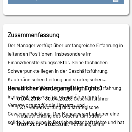
Zusammenfassung
Der Manager verfügt über umfangreiche Erfahrung in
leitenden Positionen, insbesondere im
Finanzdienstleistungssektor. Seine fachlichen
Schwerpunkte liegen in der Geschäftsführung,
Kaufmännischen Leitung und strategischen
Beruflicher Werdegang (Highlights)
Neuausrichtung von Unternehmen. Er hat Erfahrung
in der Führung von Teams und übernimmt
01.04.2018 - 30.04.2025:
Geschäftsführer –
Verantwortung für die Umsatz- und
P&L-Verantwortung und strategische
Gewinnentwicklung. Der Manager verfügt über eine
Neuausrichtung des Geschäftsmodells
solide Ausbildung in Betriebswirtschaftslehre und hat
01.07.2013 - 31.03.2018:
Abteilungsleiter
einen Abschluss als Diplom-Betriebswirt (BA)