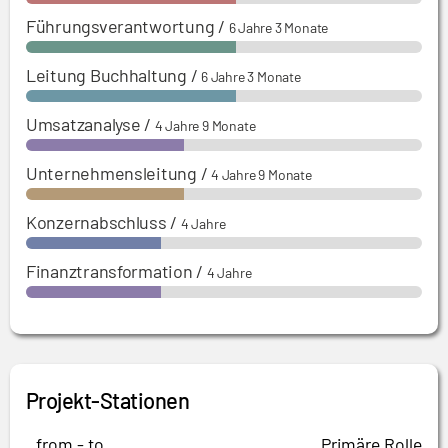
Führungsverantwortung
/
6 Jahre 3 Monate
Leitung Buchhaltung
/
6 Jahre 3 Monate
Umsatzanalyse
/
4 Jahre 9 Monate
Unternehmensleitung
/
4 Jahre 9 Monate
Konzernabschluss
/
4 Jahre
Finanztransformation
/
4 Jahre
Projekt-Stationen
from - to
Primäre Rolle