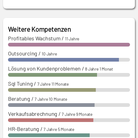
Tochter eines englischen Unternehmens
2024-2025:
CFO – Übernahme der CFO-
Funktion eines Teilkonzerns
Weitere Kompetenzen
Profitables Wachstum
/
11 Jahre
Outsourcing
/
10 Jahre
Lösung von Kundenproblemen
/
8 Jahre 1 Monat
Sql Tuning
/
7 Jahre 11 Monate
Beratung
/
7 Jahre 10 Monate
Verkaufsabrechnung
/
7 Jahre 9 Monate
HR-Beratung
/
7 Jahre 5 Monate