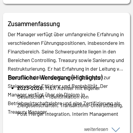
Zusammenfassung
Der Manager verfügt über umfangreiche Erfahrung in
verschiedenen Führungspositionen, insbesondere im
Finanzbereich. Seine Schwerpunkte liegen in den
Bereichen Controlling, Treasury sowie Sanierung und
Restrukturierung. Er hat Erfahrung in der Leitung von
Beruflicher Werdegang (Highlights)
Teams und der Entwicklung von Strategien zur
Steigerung der Effizienz und Rentabilität. Der
2023-2026:
M&A Adviser mit eigener
Manager verfügt über ein Diplom in
Gesellschaft – Identifikation von
Betriebswirtschaftslehre und eine Zertifizierung als
Zielgesellschaften, Transaktions-Unterstützung,
Treasury Manager.
Post Merger Integration, Interim Management
2025:
Finance Director – Übernahme der
weiterlesen
Position des Finance Director für die deutsche