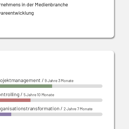
ernehmens in der Medienbranche
twareentwicklung
rojektmanagement
/
9 Jahre 3 Monate
ntrolling
/
5 Jahre 10 Monate
ganisationstransformation
/
2 Jahre 7 Monate