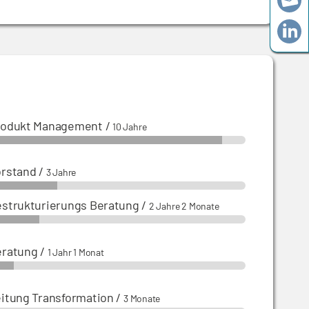
rodukt Management
/
10 Jahre
orstand
/
3 Jahre
strukturierungs Beratung
/
2 Jahre 2 Monate
eratung
/
1 Jahr 1 Monat
itung Transformation
/
3 Monate