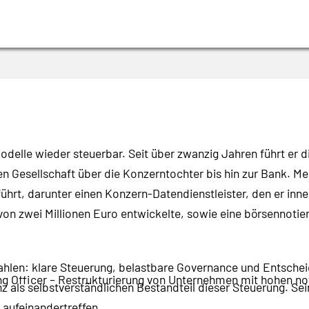
delle wieder steuerbar. Seit über zwanzig Jahren führt er d
n Gesellschaft über die Konzerntochter bis hin zur Bank. M
geführt, darunter einen Konzern-Datendienstleister, den er in
on zwei Millionen Euro entwickelte, sowie eine börsennotiert
Zahlen: klare Steuerung, belastbare Governance und Entsche
ng Officer – Restrukturierung von Unternehmen mit hohen no
genz als selbstverständlichen Bestandteil dieser Steuerung. Se
 aufeinandertreffen.