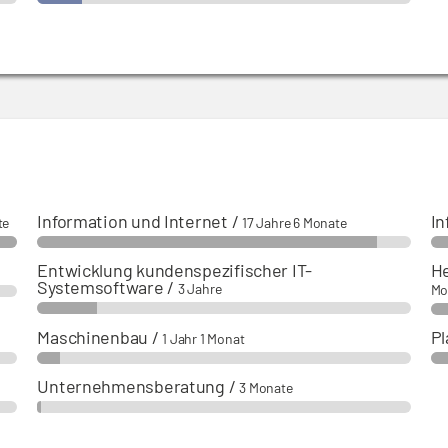
Information und Internet
/
In
te
17 Jahre 6 Monate
Entwicklung kundenspezifischer IT-
He
Systemsoftware
/
3 Jahre
Mo
Maschinenbau
/
Pl
1 Jahr 1 Monat
Unternehmensberatung
/
3 Monate