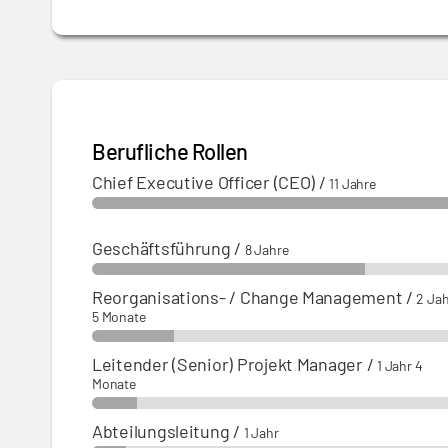
Berufliche Rollen
Chief Executive Officer (CEO)
/
11 Jahre
Geschäftsführung
/
8 Jahre
Reorganisations- / Change Management
/
2 Ja
5 Monate
Leitender (Senior) Projekt Manager
/
1 Jahr 4
Monate
Abteilungsleitung
/
1 Jahr