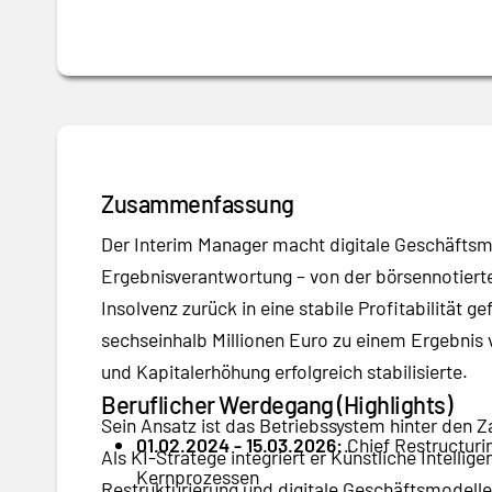
Zusammenfassung
Der Interim Manager macht digitale Geschäftsmo
Ergebnisverantwortung – von der börsennotierte
Insolvenz zurück in eine stabile Profitabilität 
sechseinhalb Millionen Euro zu einem Ergebnis v
und Kapitalerhöhung erfolgreich stabilisierte.
Beruflicher Werdegang (Highlights)
Sein Ansatz ist das Betriebssystem hinter den 
01.02.2024 - 15.03.2026:
Chief Restructuri
Als KI-Stratege integriert er Künstliche Intelli
Kernprozessen
Restrukturierung und digitale Geschäftsmodelle