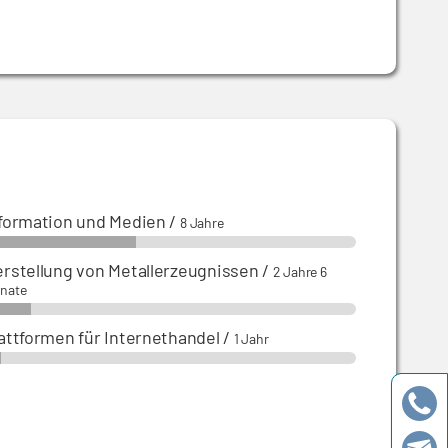
formation und Medien
/
8 Jahre
rstellung von Metallerzeugnissen
/
2 Jahre 6
nate
attformen für Internethandel
/
1 Jahr