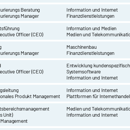
urierungs Beratung
Information und Internet
turierungs Manager
Finanzdienstleistungen
tsführung
Information und Medien
ecutive Officer (CEO)
Medien und Telekommunikati
g
Maschinenbau
turierungs Manager
Finanzdienstleistungen
d
Entwicklung kundenspezifisch
ecutive Officer (CEO)
Systemsoftware
Information und Internet
gsleitung
Information und Internet
tionales Produkt Management
Plattformen für Internethandel
tsbereichsmanagement
Medien und Telekommunikati
s Unit)
Information und Internet
 Management