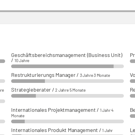
Geschäftsbereichsmanagement (Business Unit)
P
/
10 Jahre
Restrukturierungs Manager
/
V
3 Jahre 3 Monate
Strategieberater
/
Re
hre
2 Jahre 5 Monate
Internationales Projektmanagement
/
B
1 Jahr 4
Monate
Internationales Produkt Management
/
Le
1 Jahr