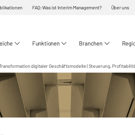
blikationen
FAQ: Was ist Interim Management?
Über uns
eiche
Funktionen
Branchen
Regi
ransformation digitaler Geschäftsmodelle | Steuerung, Profitabilitä