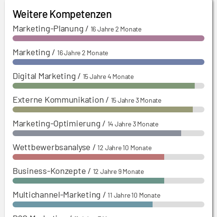
Communications – Umsetzung der M&A-
Weitere Kompetenzen
Strategie eines Private-Equity-Investors und
Marketing-Planung
/
16 Jahre 2 Monate
Entwicklung einer globalen Markenstrategie
Marketing
/
16 Jahre 2 Monate
Digital Marketing
/
15 Jahre 4 Monate
Externe Kommunikation
/
15 Jahre 3 Monate
Marketing-Optimierung
/
14 Jahre 3 Monate
Wettbewerbsanalyse
/
12 Jahre 10 Monate
Business-Konzepte
/
12 Jahre 9 Monate
Multichannel-Marketing
/
11 Jahre 10 Monate