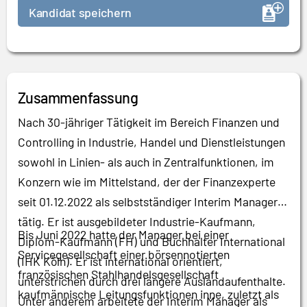
Kandidat speichern
Zusammenfassung
Nach 30-jähriger Tätigkeit im Bereich Finanzen und
Controlling in Industrie, Handel und Dienstleistungen
sowohl in Linien- als auch in Zentralfunktionen, im
Konzern wie im Mittelstand, der der Finanzexperte
seit 01.12.2022 als selbstständiger Interim Manager
tätig. Er
ist ausgebildeter Industrie-Kaufmann,
Bis Juni 2022 hatte der Manager bei einer
Diplom-Kaufmann (FH) und Buchhalter International
Servicegesellschaft einer börsennotierten
(IHK Köln).
Er ist international orientiert,
französischen Stahlhandelsgesellschaft
unterstrichen durch drei längere Auslandaufenthalte.
kaufmännische Leitungsfunktionen inne, z
uletzt als
Unter anderem arbeitete der Interim Manager als