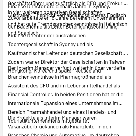
Geschäftsführer und zusätzlich als CFO und Prokurist
Finance Director dreieinhalb Jahre in Sydney,
in vier weiteren operativen Gesellschaften.
Australien. Er spricht verhandlungssicheres Englisch
Zuvor arbeitete er 16 Jahre bei einem Unternehmen
und hat gute Fremdsprachenkenntnisse in Italienisch
der Bauchemie als Leiter Beteiligungscontrolling,
und Spanisch.
Finance Director der australischen
Tochtergesellschaft in Sydney und als
Kaufmännischer Leiter der deutschen Gesellschaft.
Zudem war er Direktor der Gesellschaften in Taiwan,
Der Interim Manager verfügt weiterhin über vertiefte
Hongkong, Korea und später Neuseeland.
Branchenkenntnisse in Pharmagroßhandel als
Assistent des CFO und im Lebensmittelhandel als
Financial Controller. In beiden Positionen hat er die
internationale Expansion eines Unternehmens im
Bereich Pharmahhandel und eines Handels- und
Die Projekte als
Interim Manager waren
Touristikunternehmens mitgestaltet.
Vakanzüberbrückungen als Finanzleiter in den
Branchen Chemie und Automotive, im deutschen