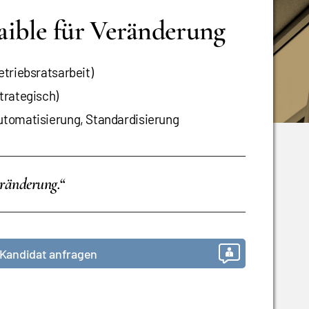
ible für Veränderung
etriebsratsarbeit)
trategisch)
Automatisierung, Standardisierung
eränderung.“
Kandidat anfragen