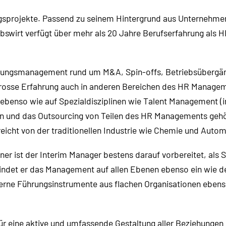
ngsprojekte. Passend zu seinem Hintergrund aus Unternehme
wirt verfügt über mehr als 20 Jahre Berufserfahrung als HR
erungsmanagement rund um M&A, Spin-offs, Betriebsübergän
 grosse Erfahrung auch in anderen Bereichen des HR Manageme
benso wie auf Spezialdisziplinen wie Talent Management (ink
n und das Outsourcing von Teilen des HR Managements gehö
ht von der traditionellen Industrie wie Chemie und Automo
er ist der Interim Manager bestens darauf vorbereitet, als 
indet er das Management auf allen Ebenen ebenso ein wie de
oderne Führungsinstrumente aus flachen Organisationen ebens
r eine aktive und umfassende Gestaltung aller Beziehungen