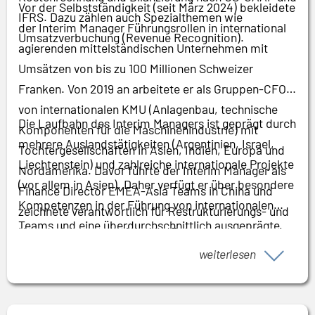
Vor der Selbstständigkeit (seit März 2024) bekleidete
IFRS. Dazu zählen auch Spezialthemen wie
der Interim Manager Führungsrollen in international
Umsatzverbuchung (Revenue Recognition).
agierenden mittelständischen Unternehmen mit
Umsätzen von bis zu 100 Millionen Schweizer
Franken. Von 2019 an arbeitete er als Gruppen-CFO
von internationalen KMU (Anlagenbau, technische
Die Laufbahn des Interim Managers ist geprägt durch
Komponenten für die Maschinenindustrie) mit
mehrere Auslandstätigkeiten (Argentinien, Israel,
Tochtergesellschaften in Asien, Indien, Europa und
Liechtenstein) und zahlreiche internationale Projekte
Nordamerika. Davor führte der Interim Manager als
(vor allem in Asien). Daher verfügt er über besondere
Finance Director EMEA-Asia Teams in China und
Kompetenzen in der Führung von internationalen
zeichnete verantwortlich für Restrukturierungs- und
Teams und eine überdurchschnittlich ausgeprägte
Harmonisierungsprojekte im Rahmen der Integration
interkulturelle Kompetenz. Seine Vielsprachigkeit
in einen grossen US-Konzern.
weiterlesen
(Deutsch, Englisch, Französisch, Spanisch) ist ein
weiteres Plus, mit dem er interne und externe
Stakeholder in unterschiedlichsten Business-