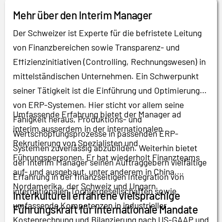
Mehr über den Interim Manager
Der Schweizer ist Experte für die befristete Leitung
von Finanzbereichen sowie Transparenz- und
Effizienzinitiativen (Controlling, Rechnungswesen) in
mittelständischen Unternehmen. Ein Schwerpunkt
seiner Tätigkeit ist die Einführung und Optimierung
von ERP-Systemen. Hier sticht vor allem seine
Umfassende Erfahrung bietet der Manager ad
Fähigkeit heraus, Produktions- und
interim ausserdem in der internationalen
Wertschöpfungsprozesse in passenden ERP-
Rekrutierung von Spezialisten und
Systemen zuverlässig abzubilden. Weiterhin bietet
Führungspersonen. Er hat wiederholt Finanzteams
der Interim Manager seinen Auftraggebern vielfältige
auf- und ausgebaut, unter anderem in China,
Erfahrung in der finanzseitigen Integration von
Nordamerika, der Schweiz und Ungarn.
internationalen Tochtergesellschaften sowie
Interkulturell erfahrene vielsprachige
umfassende Kompetenzen in industrieller
Führungskraft für internationale Mandate
Kostenrechnung und Bilanzierung nach US-GAAP und