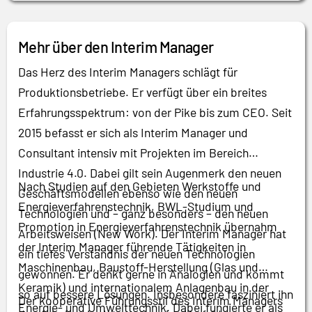
Mehr über den Interim Manager
Das Herz des Interim Managers schlägt für
Produktionsbetriebe. Er verfügt über ein breites
Erfahrungsspektrum: von der Pike bis zum CEO. Seit
2015 befasst er sich als Interim Manager und
Consultant intensiv mit Projekten im Bereich
Industrie 4.0. Dabei gilt sein Augenmerk den neuen
Nach Studien auf den Gebieten Werkstoffe und
Geschäftsmodellen ebenso wie den neuen
Energieverfahrenstechnik, BWL-Studium und
Technologien und – ganz besonders – den neuen
Promotion in Energieverfahrenstechnik übernahm
Arbeitsweisen (New Work). Der Interim Manager hat
der Interim Manager führende Tätigkeiten in
ein tiefes Verständnis der neuen Technologien
Maschinenbau, Baustoff-Herstellung (Glas und
gewonnen. Er denkt gerne in Analogien und kommt
Keramik) und internationalem Anlagenbau in der
so auf bessere Lösungen. Insbesondere fasziniert ihn
Der kooperative Führungsstil des Interim Managers
Energie- und Umwelttechnik. Dabei fungierte er als