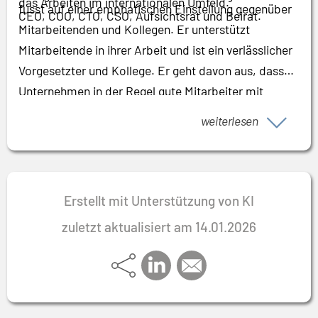
das Arbeiten im internationalen Umfeld.
fusst auf einer emphatischen Einstellung gegenüber
CEO, COO, CTO, CSO, Aufsichtsrat und Beirat.
Mitarbeitenden und Kollegen. Er unterstützt
Mitarbeitende in ihrer Arbeit und ist ein verlässlicher
Vorgesetzter und Kollege. Er geht davon aus, dass
Unternehmen in der Regel gute Mitarbeiter mit
gutem Know-how haben. Als Führungskraft ist in der
weiterlesen
Lage, dieses Potenzial freizusetzen. Von besonderer
Bedeutung für ihn ist, dass alle ihr Tun in den Dienst
des Kunden stellen.
Erstellt mit Unterstützung von KI
zuletzt aktualisiert am 14.01.2026