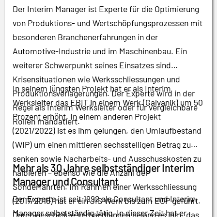
Der Interim Manager ist Experte für die Optimierung
von Produktions- und Wertschöpfungsprozessen mit
besonderen Branchenerfahrungen in der
Automotive-Industrie und im Maschinenbau. Ein
weiterer Schwerpunkt seines Einsatzes sind
Krisensituationen wie Werksschliessungen und
In seinem jüngsten Projekt hat er als Interim
Produktionsverlagerungen. Der Experte wird in der
Werksleiter das EBIT in einem Werk (Galvanik) um 50
Regel als Interim Werksleiter oder für vergleichbare
Prozent erhöht. In einem anderen Projekt
Rollen mandatiert.
(2021/2022) ist es ihm gelungen, den Umlaufbestand
(WIP) um einen mittleren sechsstelligen Betrag zu
senken sowie Nacharbeits- und Ausschusskosten zu
Mehr als 30 Jahre selbstständiger Interim
halbieren – ebenso wie die Anzahl der
Manager und Consultant
Sonderfahrten. Im Rahmen einer Werksschliessung
Der Experte ist seit 1992 als Consultant und Interim
(2017/2018) hat er ein JIS Werk bis zum EOP geführt.
Manager selbstständig tätig. In dieser Zeit hat er
Durch geschickte Verhandlungen gelang es ihm, das