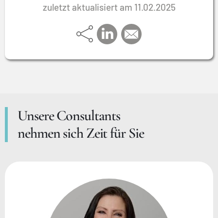
ERA-Berater ausgebildet. In dieser Funktion hat er
zuletzt aktualisiert am 11.02.2025
zahlreiche Unternehmen in verschiedenen ERA-
Tarifgebieten begleitet, also mit Betriebsräten,
Führungskräften und Unternehmensleitungen
Verhandlungen geführt, Konflikte mediiert und
Betriebsvereinbarungen formuliert.
Unsere Consultants
nehmen sich Zeit für Sie