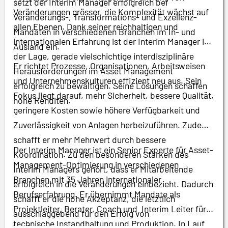
setzt der Interim Manager erfolgreich bei
Veränderungen grösser, die Komplexität wächst auf
Veränderungs-, Transformations- und Exzellenz-
allen Ebenen. Dank seiner reichhaltigen und
Mandaten in verschiedenen Branchen im In- und
internationalen Erfahrung ist der Interim Manager in
Ausland ein.
der Lage, gerade vielschichtige interdisziplinäre
Er richtet Prozesse, Organisationen, Arbeitsweisen
Herausforderungen im Asset Management
und Unternehmenskulturen effizient neu aus. Sein
erfolgreich zu bewältigen. Seine Lösungen schaffen
Fokus liegt darauf, mehr Sicherheit, bessere Qualität,
hohe Renditen.
geringere Kosten sowie höhere Verfügbarkeit und
Zuverlässigkeit von Anlagen herbeizuführen. Zudem
schafft er mehr Mehrwert durch bessere
Der Interim Manager ist ein Senior Experte für Asset-
Koordination. Zu den besonderen Stärken des
Management-Optimierung in verschiedenen
Interim Managers gehört, dass er Mitarbeitende
Branchen mit 35 Jahren internationaler
erfolgreich in die Veränderungen einbezieht. Dadurch
Berufserfahrung. Er übernimmt Mandate als
schafft er die hohe Akzeptanz, die letztlich
Projektleiter, Berater, Coach und Interim Leiter für
ausschlaggebend für den Erfolg von
technische Instandhaltung und Produktion. In Lauf