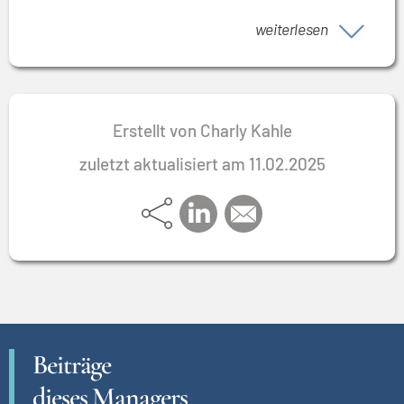
Veränderungsprozessen ist.
seiner Selbstständigkeit war er häufig im Auftrag von
weiterlesen
Managementberatern und Service-Kontraktoren in
Projekten, wurde aber auch von Unternehmen selbst
beauftragt. Dabei hat er tiefes Verständnis für die
Denk- und Handlungsweisen beider Parteien
Erstellt von Charly Kahle
entwickelt.
zuletzt aktualisiert am 11.02.2025
Beiträge
dieses Managers