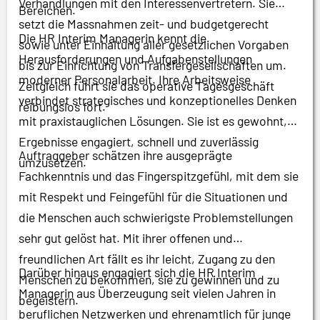
Verhandlungen mit den Interessenvertretern. Sie
Bereichen.
setzt die Massnahmen zeit- und budgetgerecht
Die HR Interim Managerin kennt die
sowie unter Einhaltung aller gesetzlichen Vorgaben
Herausforderungen und Aufgabenstellungen
bis zur Einrichtung von Transfergesellschaften um.
moderner Personalarbeit. Ihre Arbeitsweise
Zeitgleich führt sie das operative Tagesgeschäft
verbindet strategisches und konzeptionelles Denken
reibungslos fort.
mit praxistauglichen Lösungen. Sie ist es gewohnt,
Ergebnisse engagiert, schnell und zuverlässig
Auftraggeber schätzen ihre ausgeprägte
umzusetzen.
Fachkenntnis und das Fingerspitzgefühl, mit dem sie
mit Respekt und Feingefühl für die Situationen und
die Menschen auch schwierigste Problemstellungen
sehr gut gelöst hat. Mit ihrer offenen und
freundlichen Art fällt es ihr leicht, Zugang zu den
Darüber hinaus engagiert sich die HR Interim
Menschen zu bekommen, sie zu gewinnen und zu
Managerin aus Überzeugung seit vielen Jahren in
begeistern.
beruflichen Netzwerken und ehrenamtlich für junge