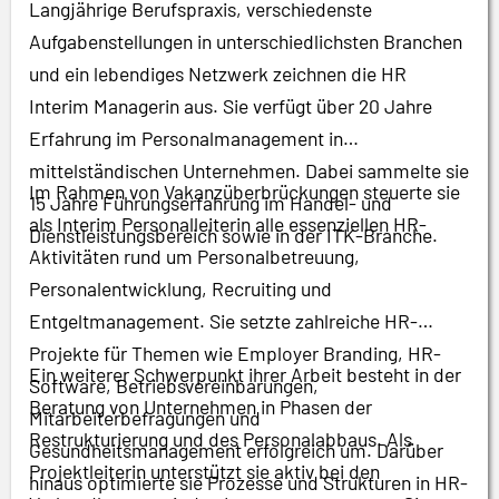
Langjährige Berufspraxis, verschiedenste
Aufgabenstellungen in unterschiedlichsten Branchen
und ein lebendiges Netzwerk zeichnen die HR
Interim Managerin aus. Sie verfügt über 20 Jahre
Erfahrung im Personalmanagement in
mittelständischen Unternehmen. Dabei sammelte sie
Im Rahmen von Vakanzüberbrückungen steuerte sie
15 Jahre Führungserfahrung im Handel- und
als Interim Personalleiterin alle essenziellen HR-
Dienstleistungsbereich sowie in der ITK-Branche.
Aktivitäten rund um Personalbetreuung,
Personalentwicklung, Recruiting und
Entgeltmanagement. Sie setzte zahlreiche HR-
Projekte für Themen wie Employer Branding, HR-
Ein weiterer Schwerpunkt ihrer Arbeit besteht in der
Software, Betriebsvereinbarungen,
Beratung von Unternehmen in Phasen der
Mitarbeiterbefragungen und
Restrukturierung und des Personalabbaus. Als
Gesundheitsmanagement erfolgreich um. Darüber
Projektleiterin unterstützt sie aktiv bei den
hinaus optimierte sie Prozesse und Strukturen in HR-