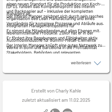
einen neuen Standort für die Produktion von Koch-
(QFD), runden das Kompetenzprofil des Interim
und Backpapier auf – inklusive der kompletten
Managers ab.
Der Interim Manger zeichnet sich durch sein rasches
Organisation des Lean Manufacturing und eines
Verständnis für komplexe Prozesse und Abläufe aus.
integrierten Managementsystems für
Er nimmt die Mitarbeitenden auf allen Ebenen mit.
lebensmittelnahe Produkte. Zuvor hat er in der
Er fördert ihre Begabungen und Fähigkeiten aktiv.
Automobilindustrie für Gummi-Metall-Elemente
Der Interim Manager knüpft eine gutes Netzwerk zu
Werke in Bonn und Barcelona in die Profitabilität
Stakeholdern, Behörden und relevanten
geführt.
Organisationen, um so eine gute Vertrauensbasis zu
weiterlesen
schaffen
Erstellt von Charly Kahle
zuletzt aktualisiert am 11.02.2025