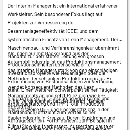
Der Interim Manager ist ein international erfahrener
Werksleiter. Sein besonderer Fokus liegt auf
Projekten zur Verbesserung der
Gesamtanlageneffektivität (OEE) und dem
systematischen Einsatz von Lean Management. Der
Maschinenbau- und Verfahrensingenieur übernimmt
Als Ingenieur mit Background aus der
Mandate zur befristeten Leitung von grossen
Automobilindustrie ist das Produktionsmanagement
Produktionseinheiten ebenso wie er für
des Interims Managers stark von den einschlägigen
Investitionsprojekte wie Neuanlagen oder die
Methoden der schlanken Produktion geprägt. Er
Ertüchtigung von Bestandsanlagen zur Verfügung
wendet konsequent Methoden des Lean
steht. Einen weiteren Schwerpunkt seiner Tätigkeit
Managements an und setzt Prinzipien wie 5S-
bilden Projekte zur Einsparung von Energie und
In der Vergangenheit hat der Interim Manager
Arbeitsgestaltung und TPM (Total Productive
Rohstoffen.
beispielsweise OEE und Energieeffizienz in der
Maintenance) effizient zum Vorteil seiner
Papierindustrie in Kreuzau, Düren, Euskirchen und
Auftraggeber ein. Fortbildungen, zum Beispiel in
Zilina (Slowakei) verbessert. Ausserdem baute er
Energiemanagement und Qualitätsmanagement