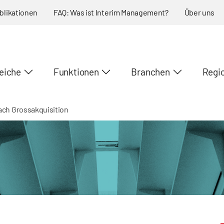
blikationen
FAQ: Was ist Interim Management?
Über uns
eiche
Funktionen
Branchen
Regi
ach Grossakquisition