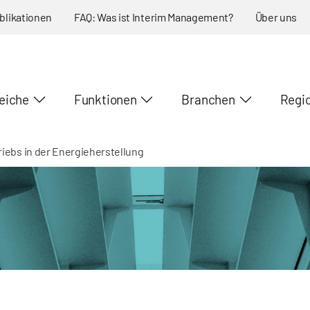
blikationen
FAQ: Was ist Interim Management?
Über uns
eiche
Funktionen
Branchen
Regi
iebs in der Energieherstellung