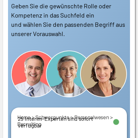
Geben Sie die gewünschte Rolle oder
Kompetenz in das Suchfeld ein
und wählen Sie den passenden Begriff aus
unserer Vorauswahl.
Home
>
Schwerpunkte
>
Personalwesen
>
25 Interim-Experten sind sofort
Recruiting
verfügbar