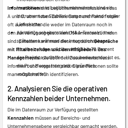
Investitionen in Logistikunternehmen sind ein
Informationen
sind bei Unternehmensfusionen das
Instrument zur Stabilisierung zunehmend fragiler
A und O, aber neben Zahlen, Daten und Fakten eben
Lieferketten.
oft auch solche, die weder im Datenraum noch in
Allerdings scheitern viele M&A-Transaktionen
den zur Verfügung gestellten Dokumenten zu finden
spätestens während der Integrationsphase.
sind. Erhalten kann man diese nur durch
Gespräche
Studien zufolge soll dies auf 60 bis 70 Prozent
mit Mitarbeitenden und den Mitgliedern des
der Projekte zutreffen. Umso bedeutender ist es,
Managements
, die über den Zusammenschluss
die Post Merger Integration gründlich
informiert und vergattert sind. Diese Personen sollte
vorzubereiten.
man möglichst früh identifizieren.
2. Analysieren Sie die operativen
Kennzahlen beider Unternehmen.
Die im Datenraum zur Verfügung gestellten
Kennzahlen
müssen auf Bereichs- und
Unternehmensebene vergleichbar gemacht werden.