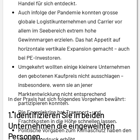
Handel für sich entdeckt.
Auch infolge der Pandemie konnten grosse
globale Logistikunternehmen und Carrier vor
allem im Seebereich extrem hohe
Gewinnmargen erzielen. Das hat Appetit auf
horizontale vertikale Expansion gemacht – auch
bei PE-Investoren.
Umgekehrt wollten einige kleinere Unternehmen
den gebotenen Kaufpreis nicht ausschlagen –
insbesondere, wenn sie an jener
Marktentwicklung nicht entsprechend
In der Praxis hat sich folgendes Vorgehen bewährt:
partizipieren konnten.
Die Energiekrise hat Transport- und
1. Identifizieren Sie in beiden
Frachtkosten in die Höhe schnellen lassen.
Unternehmen die eingeweihten
Politische Vorgaben zum Klimaschutz haben den
Personen.
Innovationsdruck erhöht.