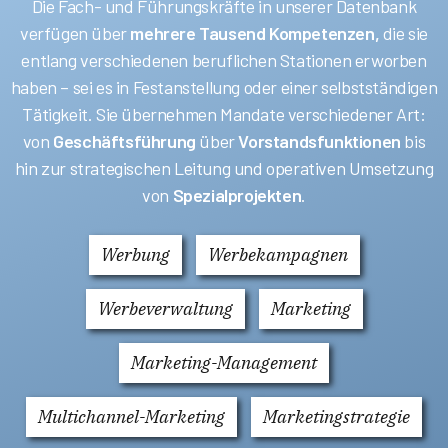
Die Fach- und Führungskräfte in unserer Datenbank
verfügen über
mehrere Tausend Kompetenzen,
die sie
entlang verschiedenen beruflichen Stationen erworben
haben – sei es in Festanstellung oder einer selbstständigen
Tätigkeit. Sie übernehmen Mandate verschiedener Art:
von
Geschäftsführung
über
Vorstandsfunktionen
bis
hin zur strategischen Leitung und operativen Umsetzung
von
Spezialprojekten
.
Werbung
Werbekampagnen
Werbeverwaltung
Marketing
Marketing-Management
Multichannel-Marketing
Marketingstrategie