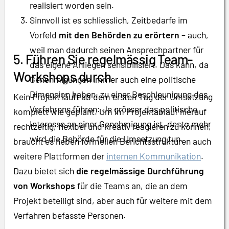
realisiert worden sein.
Sinnvoll ist es schliesslich, Zeitbedarfe im
Vorfeld
mit den Behörden zu erörtern
– auch,
weil man dadurch seinen Ansprechpartner für
5. Führen Sie regelmässig Team-
das eigene Anliegen sensibilisiert. Das kann, da
Workshops durch.
Genehmigungen immer auch eine politische
Dimension haben, zu einer Beschleunigung des
Kein Projekt läuft ab dem ersten Tag der Umsetzung
Verfahrens führen: Je grösser das politische
komplett wie geplant. Um im Projektablauf hierauf
Interesse an einer Genehmigung ist, desto mehr
rechtzeitig, flexibel und kreativ reagieren zu können,
wird die Behörde für die Umsetzung tun.
braucht es neben formellen Berichtsstrukturen auch
weitere Plattformen der
internen Kommunikation
.
Dazu bietet sich
die regelmässige Durchführung
von Workshops
für die Teams an, die an dem
Projekt beteiligt sind, aber auch für weitere mit dem
Verfahren befasste Personen.