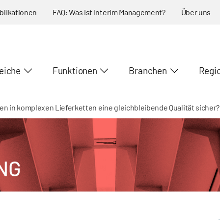
blikationen
FAQ: Was ist Interim Management?
Über uns
eiche
Funktionen
Branchen
Regi
n in komplexen Lieferketten eine gleichbleibende Qualität sicher?
NG