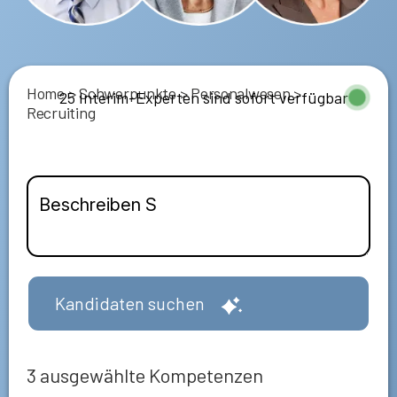
Home
>
Schwerpunkte
>
Personalwesen
>
25 Interim-Experten sind sofort verfügbar
Recruiting
Kandidaten suchen
3
ausgewählte Kompetenzen