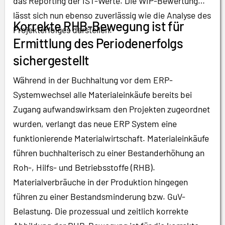
das Reporting der IST-Werte. Die WIP-Bewertung
lässt sich nun ebenso zuverlässig wie die Analyse des
Korrekte RHB-Bewegung ist für
Projekterfolges darstellen.
Ermittlung des Periodenerfolgs
sichergestellt
Während in der Buchhaltung vor dem ERP-
Systemwechsel alle Materialeinkäufe bereits bei
Zugang aufwandswirksam den Projekten zugeordnet
wurden, verlangt das neue ERP System eine
funktionierende Materialwirtschaft. Materialeinkäufe
führen buchhalterisch zu einer Bestanderhöhung an
Roh-, Hilfs- und Betriebsstoffe (RHB).
Materialverbräuche in der Produktion hingegen
führen zu einer Bestandsminderung bzw. GuV-
Belastung. Die prozessual und zeitlich korrekte