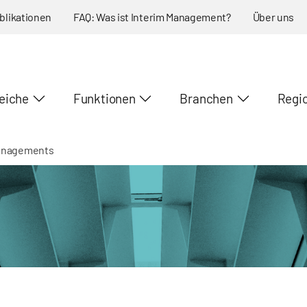
blikationen
FAQ: Was ist Interim Management?
Über uns
eiche
Funktionen
Branchen
Regi
managements