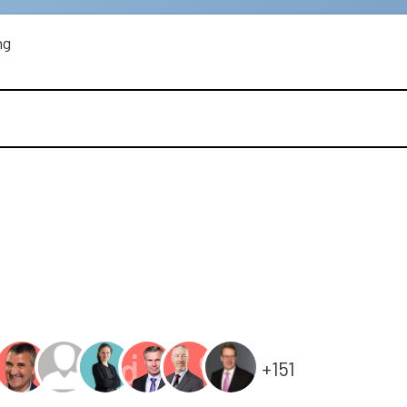
ng
+151