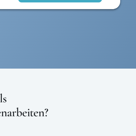
ls
narbeiten?