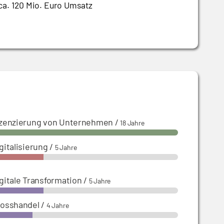
 ca. 120 Mio. Euro Umsatz
izenzierung von Unternehmen
/
18 Jahre
gitalisierung
/
5 Jahre
gitale Transformation
/
5 Jahre
rosshandel
/
4 Jahre