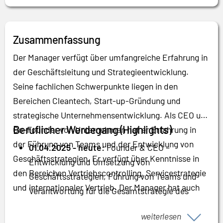
Zusammenfassung
Der Manager verfügt über umfangreiche Erfahrung in
der Geschäftsleitung und Strategieentwicklung.
Seine fachlichen Schwerpunkte liegen in den
Bereichen Cleantech, Start-up-Gründung und
strategische Unternehmensentwicklung. Als CEO und
Beruflicher Werdegang (Highlights)
Co-Founder von Unternehmen hat er Erfahrung in
der Führung von Teams und der Entwicklung von
01.04.2025 - heute:
Founder & CEO –
Geschäftsstrategien. Er verfügt über Kenntnisse in
Entwicklung und Umsetzung von
den Bereichen Vertriebscontrolling, Servicestrategie
Geschäftsstrategien, Führung von Teams und
und internationaler Vertrieb. Der Manager hat auch
Verantwortung für die Gesamtstrategie des
Erfahrung in der Akquisition und Integration von
Unternehmens
Unternehmen sowie in der Due-Diligence-Prüfung.
weiterlesen
01.02.2021 - 31.03.2025:
Co-Founder & CEO –