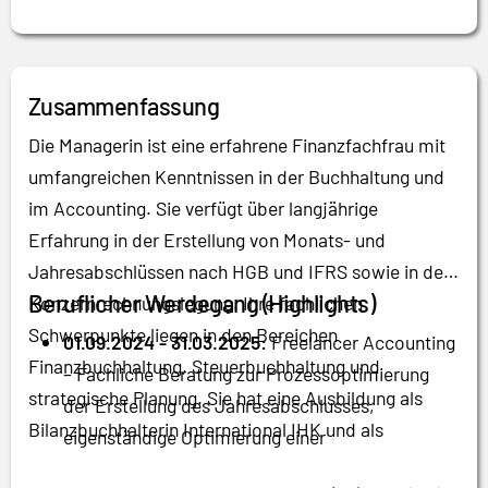
Zusammenfassung
Die Managerin ist eine erfahrene Finanzfachfrau mit
umfangreichen Kenntnissen in der Buchhaltung und
im Accounting. Sie verfügt über langjährige
Erfahrung in der Erstellung von Monats- und
Jahresabschlüssen nach HGB und IFRS sowie in der
Beruflicher Werdegang (Highlights)
Konzernrechnungslegung. Ihre fachlichen
Schwerpunkte liegen in den Bereichen
01.09.2024 - 31.03.2025:
Freelancer Accounting
Finanzbuchhaltung, Steuerbuchhaltung und
– Fachliche Beratung zur Prozessoptimierung
strategische Planung. Sie hat eine Ausbildung als
der Erstellung des Jahresabschlusses,
Bilanzbuchhalterin International IHK und als
eigenständige Optimierung einer
Steuerfachangestellte absolviert und sich
Überleitungsrechnung für die