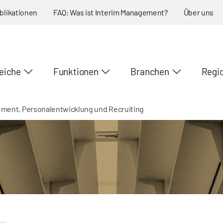
blikationen
FAQ: Was ist Interim Management?
Über uns
eiche
Funktionen
Branchen
Regi
ment, Personalentwicklung und Recruiting