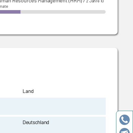
uman Resources Management (HRM)
/
2 Jahre 10
nate
Land
Deutschland