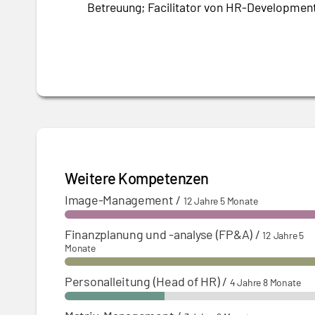
Betreuung; Facilitator von HR-Developme
01.11.2005 - 30.03.2008:
Personalleiter – W
Team
Weitere Kompetenzen
Image-Management
/
12 Jahre 5 Monate
Finanzplanung und -analyse (FP&A)
/
12 Jahre 5
Monate
Personalleitung (Head of HR)
/
4 Jahre 8 Monate