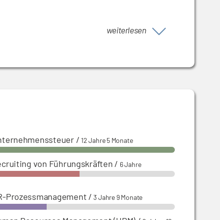
); OE; SAP-Prozesse; Betriebsrat; Führung HR-
weiterlesen
nternehmenssteuer
/
12 Jahre 5 Monate
cruiting von Führungskräften
/
6 Jahre
R-Prozessmanagement
/
3 Jahre 9 Monate