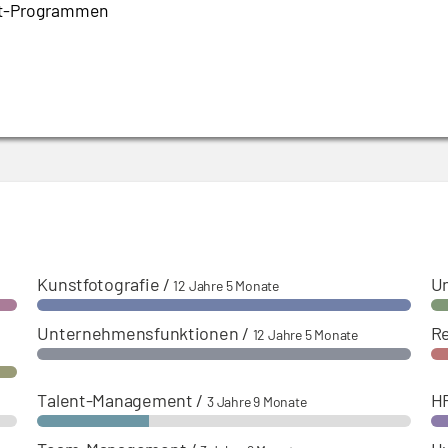
nt-Programmen
erkspersonalleiter (450 Mitarbeitende plus 100 Zeitarbeiter
Kunstfotografie
/
U
12 Jahre 5 Monate
Unternehmensfunktionen
/
Re
12 Jahre 5 Monate
Talent-Management
/
H
3 Jahre 9 Monate