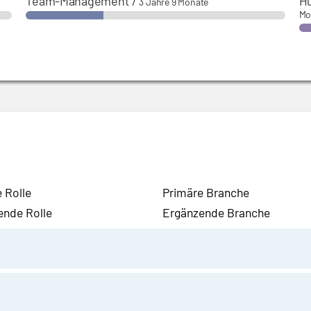
Team-Management
/
H
3 Jahre 9 Monate
Mo
 Rolle
Primäre Branche
ende Rolle
Ergänzende Branche