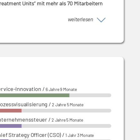
reatment Units
“
mit mehr als 70 Mitarbeitern
weiterlesen
rvice-Innovation
/
6 Jahre 9 Monate
ozessvisualisierung
/
2 Jahre 5 Monate
nternehmenssteuer
/
2 Jahre 5 Monate
ief Strategy Officer (CSO)
/
1 Jahr 3 Monate