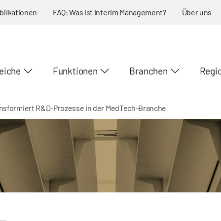
blikationen
FAQ: Was ist Interim Management?
Über uns
eiche
Funktionen
Branchen
Regi
ansformiert R&D-Prozesse in der MedTech-Branche