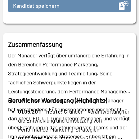
Kandidat speichern
Zusammenfassung
Der Manager verfügt über umfangreiche Erfahrung in
den Bereichen Performance Marketing,
Strategieentwicklung und Teamleitung. Seine
fachlichen Schwerpunkte liegen in der
Leistungssteigerung, dem Performance Management
Beruflicher Werdegang (Highlights)
und der Entwicklung von Konzepten. Der Manager
hat verschiedene Führungspositionen innegehabt,
01.05.2011 - heute:
Gründer – Verantwortung für
darunter CEO, CTO und Interim Manager, und verfügt
die Entwicklung und Umsetzung von
über Erfahrung in der Steuerung von Teams und der
Performance-Marketing-Strategien
Implementierung von Strategien. Er besitzt ein
01.10.2016 - 30.11.2017:
Interim CTO / Interim