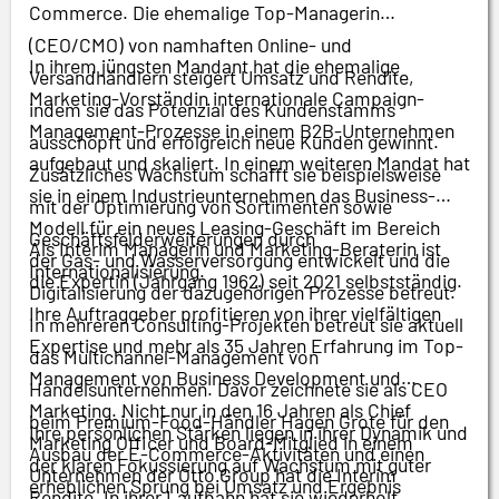
Commerce. Die ehemalige Top-Managerin
(CEO/CMO) von namhaften Online- und
In ihrem jüngsten Mandant hat die ehemalige
Versandhändlern steigert Umsatz und Rendite,
Marketing-Vorständin internationale Campaign-
indem sie das Potenzial des Kundenstamms
Management-Prozesse in einem B2B-Unternehmen
ausschöpft und erfolgreich neue Kunden gewinnt.
aufgebaut und skaliert. In einem weiteren Mandat hat
Zusätzliches Wachstum schafft sie beispielsweise
sie in einem Industrieunternehmen das Business-
mit der Optimierung von Sortimenten sowie
Modell für ein neues Leasing-Geschäft im Bereich
Geschäftsfelderweiterungen durch
Als Interim Managerin und Marketing-Beraterin ist
der Gas- und Wasserversorgung entwickelt und die
Internationalisierung.
die Expertin (Jahrgang 1962) seit 2021 selbstständig.
Digitalisierung der dazugehörigen Prozesse betreut.
Ihre Auftraggeber profitieren von ihrer vielfältigen
In mehreren Consulting-Projekten betreut sie aktuell
Expertise und mehr als 35 Jahren Erfahrung im Top-
das Multichannel-Management von
Management von Business Development und
Handelsunternehmen. Davor zeichnete sie als CEO
Marketing. Nicht nur in den 16 Jahren als Chief
beim Premium-Food-Händler Hagen Grote für den
Ihre persönlichen Stärken liegen in ihrer Dynamik und
Marketing Officer und Board-Mitglied in einem
Ausbau der E-Commerce-Aktivitäten und einen
der klaren Fokussierung auf Wachstum mit guter
Unternehmen der Otto Group hat die Interim
erheblichen Sprung bei Umsatz und Ergebnis
Rendite. In ihrer Laufbahn hat sie wiederholt