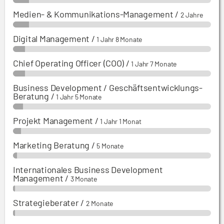
Medien- & Kommunikations-Management
/
2 Jahre
Digital Management
/
1 Jahr 8 Monate
Chief Operating Officer (COO)
/
1 Jahr 7 Monate
Business Development / Geschäftsentwicklungs-
Beratung
/
1 Jahr 5 Monate
Projekt Management
/
1 Jahr 1 Monat
Marketing Beratung
/
5 Monate
Internationales Business Development
Management
/
3 Monate
Strategieberater
/
2 Monate