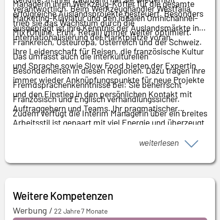
Managerin ihren Werkzeug-Koffer für die gesamte
verantwortlich. Beim Werkzeughändler Westfalia
erfolgreiche Auslandsprojekte gesteuert. Besonders
Marketing-Klaviatur und den idealen Omnichannel-
trieb sie das Wachstum durch die
ausgeprägt ist ihre Kenntnis der Auslandsmärkte in
Mix (Online, Print, Retail) immer weiter optimiert.
Internationalisierung der Marktplätze voran.
Frankreich, Osteuropa, Österreich und der Schweiz.
Ihre Leidenschaft für Reisen, die französische Kultur
Das umfasst auch die interkulturellen
und Sprache sowie Slow Food bieten der Expertin
Besonderheiten in diesen Regionen. Dazu tragen ihre
immer wieder Anknüpfungspunkte für neue Projekte
Fremdsprachenkenntnisse bei: Sie beherrscht
und den Einstieg in den persönlichen Kontakt mit
Französisch und Englisch verhandlungssicher.
Auftraggebern und Teams. Ihr pragmatischer
Zudem verfügt die Interim Managerin über ein breites
Arbeitsstil ist gepaart mit viel Energie und überzeugt
Netzwerk im Online-Handel und bei Dienstleistern,
Mitarbeitende und Führungskräfte ebenso wie die
das sie gerne in den Dienst ihrer Auftraggeber stellt.
weiterlesen
Geschäftsleitung.
Weitere Kompetenzen
Werbung
/
22 Jahre 7 Monate