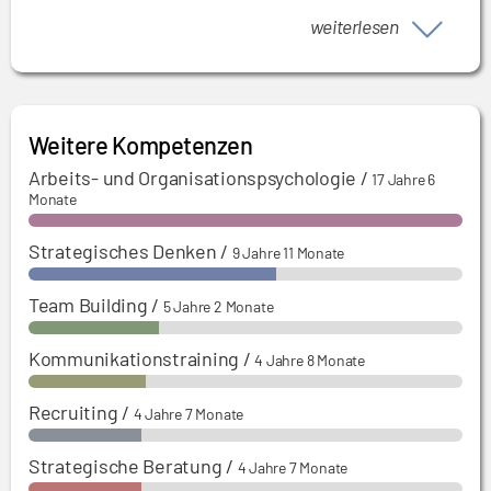
Transformation & HR Consultant
Ihre Kompetenzen umfassen auch Assessment
weiterlesen
01.05.2022 - 30.11.2022:
Director HR DACH &
Center, Projektmanagement und
Transfomation Consultant
Führungskräfteentwicklung.
Weitere Kompetenzen
Arbeits- und Organisationspsychologie
/
17 Jahre 6
Monate
Strategisches Denken
/
9 Jahre 11 Monate
Team Building
/
5 Jahre 2 Monate
Kommunikationstraining
/
4 Jahre 8 Monate
Recruiting
/
4 Jahre 7 Monate
Strategische Beratung
/
4 Jahre 7 Monate