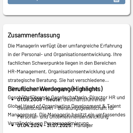
Zusammenfassung
Die Managerin verfügt über umfangreiche Erfahrung
in der Personal- und Organisationsentwicklung. Ihre
fachlichen Schwerpunkte liegen in den Bereichen
HR-Management, Organisationsentwicklung und
strategische Beratung. Sie hat verschiedene
Beruflicher Werdegang (Highlights)
Führungspositionen innegehabt, darunter
Geschäftsführende Gesellschafterin, Director HR und
01.09.2008 - heute:
Geschäftsführende
Global Head of Organisation Development & Talent
Gesellschafterin – Beratungsgesellschaft für
Management. Die Managerin besitzt ein umfassendes
Personal- und Unternehmensentwicklung
Verständnis von Prozessoptimierung,
01.04.2024 - 31.07.2025:
Manager
Personalmanagement und strategischer Ausrichtung.