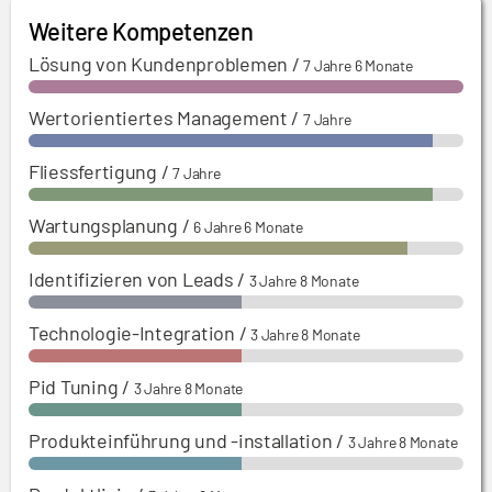
fachkundige Englischkenntnisse.
01.07.2018 - 31.12.2019:
Werksleitung – Globale
Weitere Kompetenzen
Belieferung des Kunden, Just-in-Time-
Lösung von Kundenproblemen
/
7 Jahre 6 Monate
Serienmontage von Türsystemen und Airgates.
Wertorientiertes Management
/
7 Jahre
Fliessfertigung
/
7 Jahre
Wartungsplanung
/
6 Jahre 6 Monate
Identifizieren von Leads
/
3 Jahre 8 Monate
Technologie-Integration
/
3 Jahre 8 Monate
Pid Tuning
/
3 Jahre 8 Monate
Produkteinführung und -installation
/
3 Jahre 8 Monate