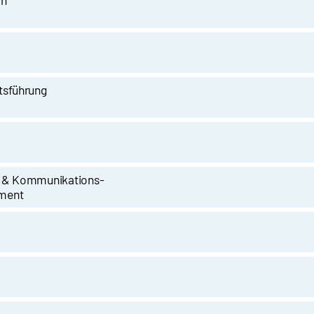
in
tsführung
 & Kommunikations-
ment