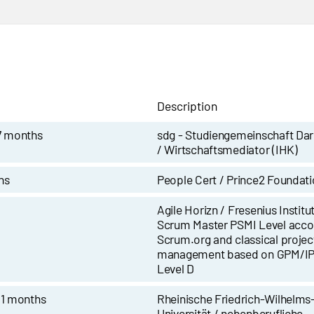
Description
7 months
sdg - Studiengemeinschaft Da
/ Wirtschaftsmediator (IHK)
hs
People Cert / Prince2 Foundat
Agile Horizn / Fresenius Institut
Scrum Master PSMI Level acco
Scrum.org and classical projec
management based on GPM/I
Level D
11 months
Rheinische Friedrich-Wilhelms
Universität / nebenberufliche