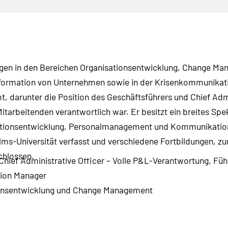
gen in den Bereichen Organisationsentwicklung, Change M
nsformation von Unternehmen sowie in der Krisenkommunika
 darunter die Position des Geschäftsführers und Chief Admin
itarbeitenden verantwortlich war. Er besitzt ein breites S
ationsentwicklung, Personalmanagement und Kommunikation.
elms-Universität verfasst und verschiedene Fortbildungen, zu
chlossen.
Chief Administrative Officer – Volle P&L-Verantwortung, Füh
tion Manager
ionsentwicklung und Change Management