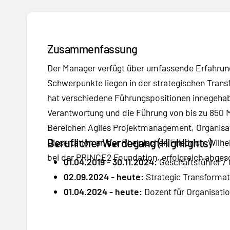
Zusammenfassung
Der Manager verfügt über umfassende Erfahrun
Schwerpunkte liegen in der strategischen Tra
hat verschiedene Führungspositionen innegehabt,
Verantwortung und die Führung von bis zu 850 M
Bereichen Agiles Projektmanagement, Organis
Beruflicher Werdegang (Highlights)
Dissertation an der Rheinischen Friedrich-Wilh
bei der PRINCE2 Foundation, erfolgreich abges
01.04.2019 - 30.11.2024:
Geschäftsführer / 
02.09.2024 - heute:
Strategic Transforma
01.04.2024 - heute:
Dozent für Organisat