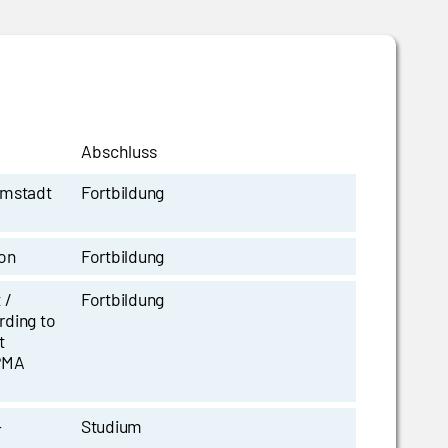
Abschluss
rmstadt
Fortbildung
ion
Fortbildung
 /
Fortbildung
rding to
t
PMA
-
Studium