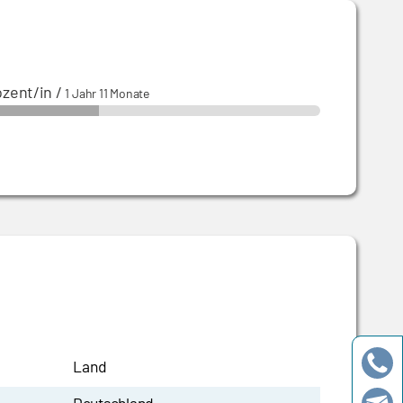
zent/in
/
1 Jahr 11 Monate
Land