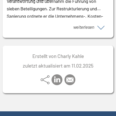
Verantwortung und übernahm die Führung von
sieben Beteiligungen. Zur Restrukturierung und
Sanierung ordnete er die Unternehmens-, Kosten-
und Produktionsstrukturen neu. Er schaffte
weiterlesen
Transparenz in den Geschäftsbereichen und baute
schlanke Prozesse auf, die Produktivität, Firmenwert
und Ergebnisse steigerten. Zudem hat er wiederholt
als Interim Manager Geschäftsführungen und die
Erstellt von Charly Kahle
Leitung von Turnaround-Projekten übernommen.
zuletzt aktualisiert am 11.02.2025