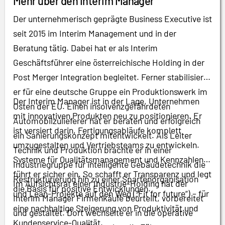
Mehr über den Interim Manager
Der unternehmerisch geprägte Business Executive ist
seit 2015 im Interim Management und in der
Beratung tätig. Dabei hat er als Interim
Geschäftsführer eine österreichische Holding in der
Post Merger Integration begleitet. Ferner stabilisierte
er für eine deutsche Gruppe ein Produktionswerk im
Der Interim Manager ist in der Lage, Unternehmen
Osten der EU. Einen insolvenzgefährdeten
mit innovativen Produkten neu zu positionieren. Er
Automobilzulieferer hat er beraten und erfolgreich
ist versiert darin, Fertigungsabläufe komplett
ein Sanierungskonzept mitentwickelt. Als Leiter
umzugestalten und Vertriebsteams zu entwickeln.
Technik und Produktion brachte er in einer
Systeme für Qualitätsmanagement und Kennzahlen
Industriegruppe für intelligente Gebäudetechnik die
führt er sicher ein. So schafft er Transparenz und legt
Restrukturierung hin zu einer Spartenorganisation
Im Aufsichtsrat einer Industrie-Holding hat der
die Basis für positive Entwicklungen.
und Lean-Projekte auf den Weg („Fit for future“) – für
Interim Manager Firmenkäufe beurteilt, vorbereitet
eine nachhaltige Steigerung von Produktivität und
und gestaltet. Dort wechselte er in die operative
Kundenservice-Qualität.