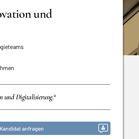
ovation und
logieteams
nehmen
n und Digitalisierung.“
Kandidat anfragen