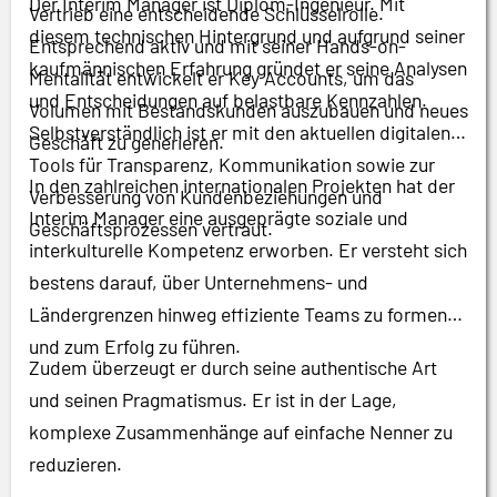
Der Interim Manager ist Diplom-Ingenieur. Mit
Vertrieb eine entscheidende Schlüsselrolle.
diesem technischen Hintergrund und aufgrund seiner
Entsprechend aktiv und mit seiner Hands-on-
kaufmännischen Erfahrung gründet er seine Analysen
Mentalität entwickelt er Key Accounts, um das
und Entscheidungen auf belastbare Kennzahlen.
Volumen mit Bestandskunden auszubauen und neues
Selbstverständlich ist er mit den aktuellen digitalen
Geschäft zu generieren.
Tools für Transparenz, Kommunikation sowie zur
In den zahlreichen internationalen Projekten hat der
Verbesserung von Kundenbeziehungen und
Interim Manager eine ausgeprägte soziale und
Geschäftsprozessen vertraut.
interkulturelle Kompetenz erworben. Er versteht sich
bestens darauf, über Unternehmens- und
Ländergrenzen hinweg effiziente Teams zu formen
und zum Erfolg zu führen.
Zudem überzeugt er durch seine authentische Art
und seinen Pragmatismus. Er ist in der Lage,
komplexe Zusammenhänge auf einfache Nenner zu
reduzieren.