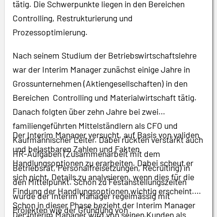
tätig. Die Schwerpunkte liegen in den Bereichen
Controlling, Restrukturierung und
Prozessoptimierung.
Nach seinem Studium der Betriebswirtschaftslehre
war der Interim Manager zunächst einige Jahre in
Grossunternehmen (Aktiengesellschaften) in den
Bereichen Controlling und Materialwirtschaft tätig.
Danach folgten über zehn Jahre bei zwei
familiengeführten Mittelständlern als CFO und
Der Interim Manager versucht, auf Basis von validen
Kaufmännischer Leiter. Dabei rückten verstärkt auch
und belastbaren Zahlen und Fakten
HR-Aufgaben (Zusammenarbeit mit dem
Handlungsoptionen zu erarbeiten. Dabei scheut er
Betriebsrat, Personalfreisetzungen, Recruiting) in
sich nicht, Details zu analysieren, wenn dies für die
den Mittelpunkt. Schon zu Festanstellungszeiten
Findung der Handlungsoptionen wichtig erscheint.
wurde der Interim Manager regelmässig mit
Schon in dieser Phase bezieht der Interim Manager
Projekten wie der Gründung von
Der Interim Manager wird von seinen Kunden als