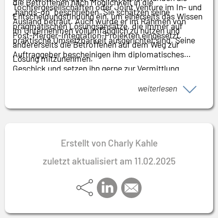
die Betroffenen nach Möglichkeit in die
Tochtergesellschaften oder Joint Venture im In- und
„hands-on“ beschrieben. Sie schätzen seine
Entscheidungsfindung ein, um einerseits das Wissen
Ausland betraut. Auch wurde er im Rahmen von
pragmatischen Lösungsansätze, die immer auf
im Unternehmen vollumfänglich zu nutzen und
Post-Merger-Integration-Projekten eingesetzt.
praktische Umsetzbarkeit ausgerichtet sind. Seine
andererseits die Betroffenen auf dem Weg zur
Auftraggeber bescheinigen ihm diplomatisches
Lösung mitzunehmen.
Geschick und setzen ihn gerne zur Vermittlung
zwischen verschiedenen Parteien ein.
weiterlesen
Erstellt von Charly Kahle
zuletzt aktualisiert am 11.02.2025