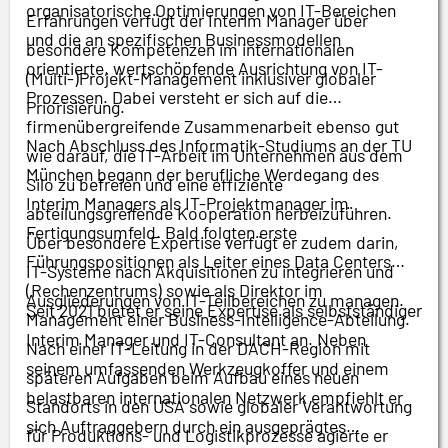
organisatorische Optimierungen von IT-Bereichen
Erfahrungen verfügt der Interim Manager über
und die an spezifischen Businessmodellen
besondere Kompetenzen im internationalen
orientierte, wertschöpfende Ausrichtung von IT-
(Multi-)Projekt-Management inklusiver globaler
Prozessen. Dabei versteht er sich auf die
Priorisierung.
firmenübergreifende Zusammenarbeit ebenso gut
Nach Abschluss des Informatik-Studiums an der TU
wie darauf, die IT-Arbeit im Unternehmen aus dem
München begann der berufliche Werdegang des
Silo zu befreien und eine effiziente
Interim Managers als IT-Projektmanager im
abteilungsgreifende Kooperation herbeizuführen.
Fertigungsumfeld. Bald folgten erste
Über besondere Expertise verfügt er zudem darin,
Führungspositionen als Leiter eines Data Centers
IT-Systeme nach Akquisitionen zu integrieren und
(Rechenzentrums) sowie als Direktor im
Ausgliederungen von IT-Teilbereichen zu managen.
Seit 2021 bietet er seine Expertise als selbstständiger
Management einer Business-Intelligence-Abteilung.
Interim Manager und IT-Consultant an. Neben
Nach einer IT-Leitung in der DACH-Region mit
seinem umfassenden Werkzeugkoffer und einem
späteren Aufgaben beim Aufbau eines neuen
belastbaren internationalen Netzwerk empfiehlt er
Standorts in den USA sowie globaler Verantwortung
sich Auftraggebern durch ein ausgeprägtes
für Produktions- und Logistikprozesse agierte er