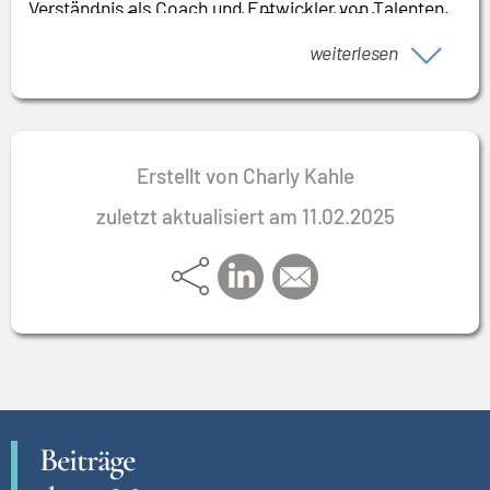
Verständnis als Coach und Entwickler von Talenten.
zuletzt eine Dekade lang als IT-Leiter/CIO in einem
Er sorgt für pragmatisches, zielorientiertes Handeln
mittelständischen Unternehmen.
weiterlesen
und versteht es, die Vertreter aus den verschiedenen
Abteilungen zusammenzubringen. Er orientiert sich
an Business Cases und führt auch neue Technologien
gewinnbringend ein
Erstellt von Charly Kahle
zuletzt aktualisiert am 11.02.2025
Beiträge