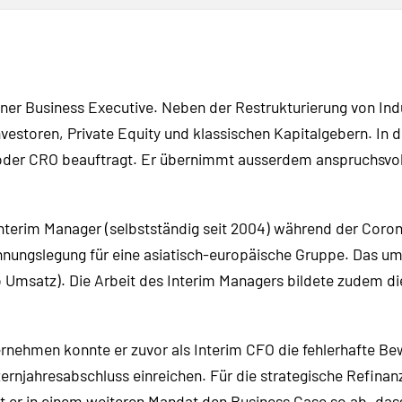
rener Business Executive. Neben der Restrukturierung von In
estoren, Private Equity und klassischen Kapitalgebern. In d
oder CRO beauftragt. Er übernimmt ausserdem anspruchsvol
 Interim Manager (selbstständig seit 2004) während der Coro
hnungslegung für eine asiatisch-europäische Gruppe. Das u
 Umsatz). Die Arbeit des Interim Managers bildete zudem die
ernehmen konnte er zuvor als Interim CFO die fehlerhafte B
njahresabschluss einreichen. Für die strategische Refinanz
er in einem weiteren Mandat den Business Case so ab, das