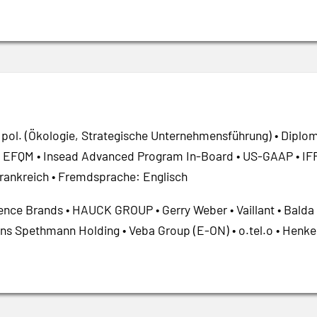
r. pol. (Ökologie, Strategische Unternehmensführung) • Dipl
• EFQM • Insead Advanced Program In-Board • US-GAAP • IFR
rankreich • Fremdsprache: Englisch
ence Brands • HAUCK GROUP • Gerry Weber • Vaillant • Balda
ens Spethmann Holding • Veba Group (E-ON) • o.tel.o • Henke