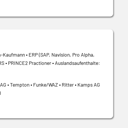
om-Kaufmann • ERP (SAP, Navision, Pro Alpha,
S • PRINCE2 Practioner • Auslandsaufenthalte:
 AG • Tempton • Funke/WAZ • Ritter • Kamps AG
l